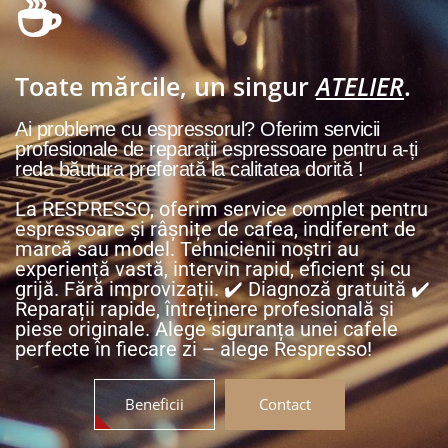
☕
Toate mărcile, un singur
ATELIER
.
Ai probleme cu espressorul? Oferim servicii
profesionale de reparații espressoare pentru a-ți
reda băutura preferată la calitatea dorită !
La RESPRESSO, oferim service complet pentru
espressoare și râșnițe de cafea, indiferent de
marcă sau model. Tehnicienii noștri au
experiență vastă, intervin rapid, eficient și cu
grijă. Fără improvizații. ✔️ Diagnoză gratuită ✔️
Reparații rapide, întreținere profesională și
piese originale. Alege siguranța unei cafele
perfecte în fiecare zi – alege Respresso!
Beneficii
Contact