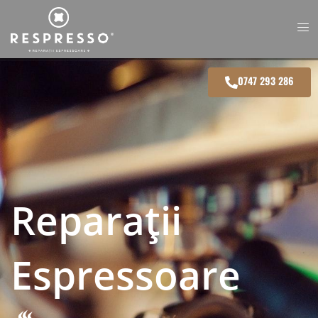
0747 293 286
Reparații
Espressoare